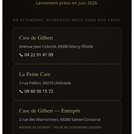
Lancement prévu en juin 2026.
EN ATTENDANT, RETROUVEZ-NOUS DANS NOS CAVES
Cave de Gilbert
Avenue Jean Colomb, 69280 Marcy-l’Étoile
📞
04 22 91 41 09
La Petite Cave
3 rue Peillon, 69210 L’Arbresle
📞
09 60 50 15 72
Cave de Gilbert — Entrepôt
2 rue des Marronniers, 69280 Sainte-Consorce
Adresse de livraison · retrait de commandes possible