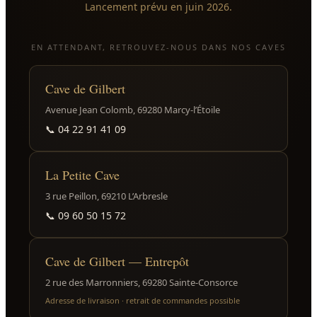
Lancement prévu en juin 2026.
EN ATTENDANT, RETROUVEZ-NOUS DANS NOS CAVES
Cave de Gilbert
Avenue Jean Colomb, 69280 Marcy-l’Étoile
📞
04 22 91 41 09
La Petite Cave
3 rue Peillon, 69210 L’Arbresle
📞
09 60 50 15 72
Cave de Gilbert — Entrepôt
2 rue des Marronniers, 69280 Sainte-Consorce
Adresse de livraison · retrait de commandes possible