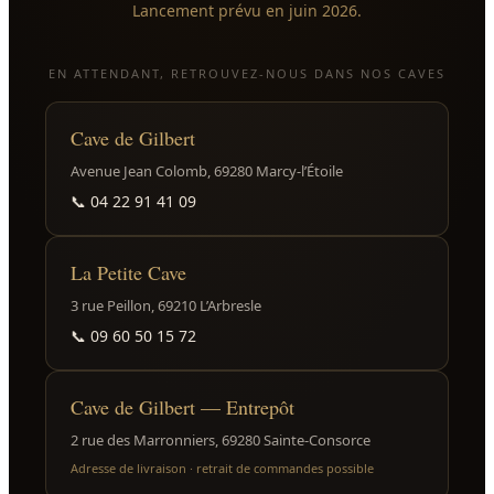
Lancement prévu en juin 2026.
EN ATTENDANT, RETROUVEZ-NOUS DANS NOS CAVES
Cave de Gilbert
Avenue Jean Colomb, 69280 Marcy-l’Étoile
📞
04 22 91 41 09
La Petite Cave
3 rue Peillon, 69210 L’Arbresle
📞
09 60 50 15 72
Cave de Gilbert — Entrepôt
2 rue des Marronniers, 69280 Sainte-Consorce
Adresse de livraison · retrait de commandes possible